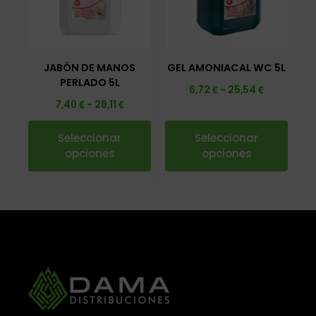
JABÓN DE MANOS
GEL AMONIACAL WC 5L
PERLADO 5L
€
€
6,72
-
25,54
€
€
7,40
-
28,11
Seleccionar
Seleccionar
opciones
opciones