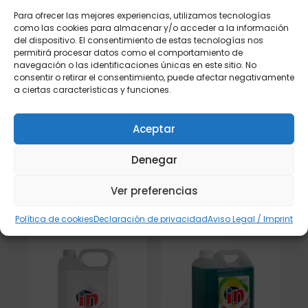
Para ofrecer las mejores experiencias, utilizamos tecnologías
como las cookies para almacenar y/o acceder a la información
del dispositivo. El consentimiento de estas tecnologías nos
permitirá procesar datos como el comportamiento de
navegación o las identificaciones únicas en este sitio. No
consentir o retirar el consentimiento, puede afectar negativamente
SUAVIZANTE
LIMPIADOR DE VITRO Y
a ciertas características y funciones.
CONCENTRADO
HORNOS 515ML
BALANCE 4L
€
€
2,46
-
28,00
Aceptar
€
€
7,10
-
26,97
Denegar
Seleccionar
Seleccionar
opciones
opciones
Ver preferencias
Política de cookies
Declaración de privacidad
Aviso Legal / Imprint