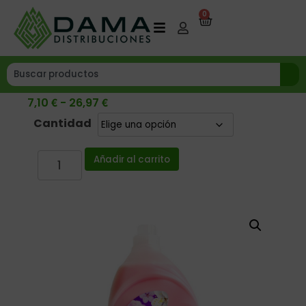
0
€
€
7,10
-
26,97
Cantidad
Añadir al carrito