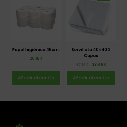
Papel higiénico 45cm.
Servilleta 40×40 2
Capas
€
20,15
€
33,45
€
47,14
Añadir al carrito
Añadir al carrito