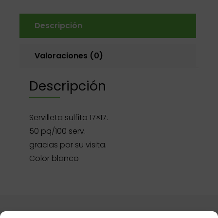
Descripción
Valoraciones (0)
Descripción
Servilleta sulfito 17×17.
50 pq/100 serv.
gracias por su visita.
Color blanco