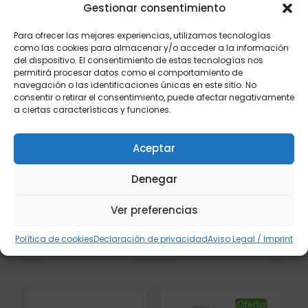
Productos relacionados
Gestionar consentimiento
Para ofrecer las mejores experiencias, utilizamos tecnologías
como las cookies para almacenar y/o acceder a la información
del dispositivo. El consentimiento de estas tecnologías nos
permitirá procesar datos como el comportamiento de
navegación o las identificaciones únicas en este sitio. No
consentir o retirar el consentimiento, puede afectar negativamente
a ciertas características y funciones.
Aceptar
Mantel Papel 30×40
Servilleta 30×30 1
Denegar
«Buen Provecho»
Capa
€
€
26,46
38,77
Ver preferencias
Añadir al carrito
Añadir al carrito
Política de cookies
Declaración de privacidad
Aviso Legal / Imprint
¡Oferta!