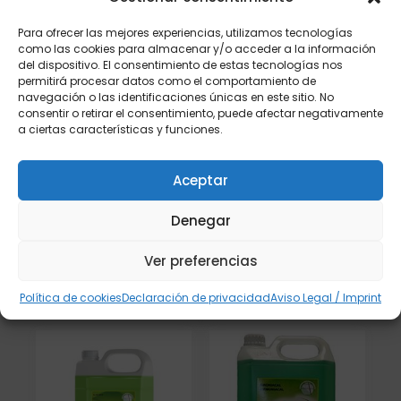
Para ofrecer las mejores experiencias, utilizamos tecnologías
como las cookies para almacenar y/o acceder a la información
del dispositivo. El consentimiento de estas tecnologías nos
permitirá procesar datos como el comportamiento de
navegación o las identificaciones únicas en este sitio. No
consentir o retirar el consentimiento, puede afectar negativamente
a ciertas características y funciones.
SUAVIZANTE
LIMPIADOR DE VITRO Y
CONCENTRADO
HORNOS 515ML
ESSENCE 4L
€
€
2,46
-
28,00
Aceptar
€
€
7,10
-
26,97
Denegar
Seleccionar
Seleccionar
opciones
opciones
Ver preferencias
Política de cookies
Declaración de privacidad
Aviso Legal / Imprint