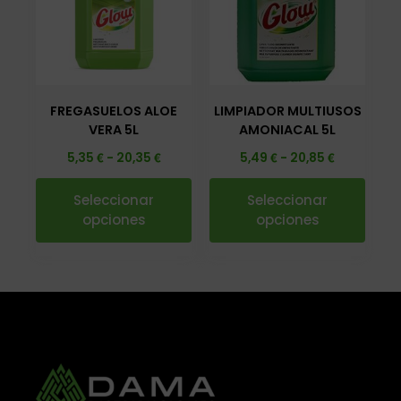
FREGASUELOS ALOE
LIMPIADOR MULTIUSOS
VERA 5L
AMONIACAL 5L
€
€
€
€
5,35
-
20,35
5,49
-
20,85
Seleccionar
Seleccionar
opciones
opciones