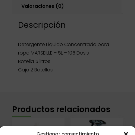
Valoraciones (0)
Descripción
Detergente Líquido Concentrado para
ropa MARSEILLE – 5L – 105 Dosis
Botella 5 litros
Caja 2 Botellas
Productos relacionados
Gestionar consentimiento