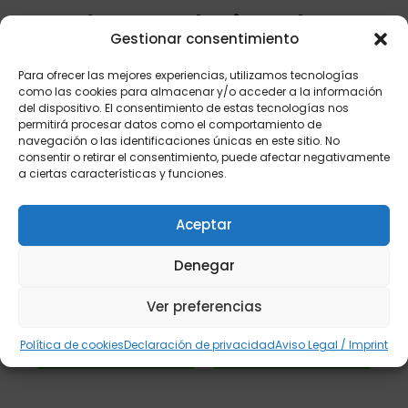
Productos relacionados
Gestionar consentimiento
Para ofrecer las mejores experiencias, utilizamos tecnologías
como las cookies para almacenar y/o acceder a la información
del dispositivo. El consentimiento de estas tecnologías nos
permitirá procesar datos como el comportamiento de
navegación o las identificaciones únicas en este sitio. No
consentir o retirar el consentimiento, puede afectar negativamente
a ciertas características y funciones.
Aceptar
LEJíA DOMESTICA 4
LIMPIACRISTALES
LITROS
MULTIUSOS 5L
Denegar
€
€
€
€
2,85
-
8,12
7,02
-
26,68
Ver preferencias
Seleccionar
Seleccionar
opciones
opciones
Política de cookies
Declaración de privacidad
Aviso Legal / Imprint