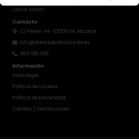
Cerrar sesión
Contacto
C/ Petrer, 44 · 03206 Elx, Alicante
info@damadistribuciones.es
965 516 096
Información
Aviso legal
Política de cookies
Política de privacidad
Cambio / Devoluciones