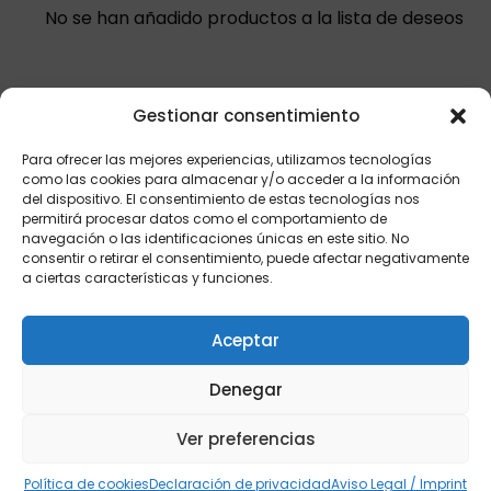
No se han añadido productos a la lista de deseos
Gestionar consentimiento
Para ofrecer las mejores experiencias, utilizamos tecnologías
como las cookies para almacenar y/o acceder a la información
del dispositivo. El consentimiento de estas tecnologías nos
permitirá procesar datos como el comportamiento de
navegación o las identificaciones únicas en este sitio. No
consentir o retirar el consentimiento, puede afectar negativamente
a ciertas características y funciones.
Aceptar
Mi cuenta
Denegar
Panel de control
Ver preferencias
Pedidos
Mis direcciones
Política de cookies
Declaración de privacidad
Aviso Legal / Imprint