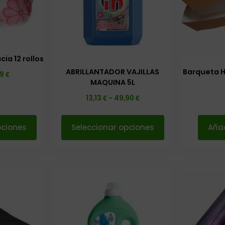
ia 12 rollos
ABRILLANTADOR VAJILLAS
Barqueta 
€
39
MAQUINA 5L
€
€
13,13
-
49,90
pciones
Seleccionar opciones
Añad