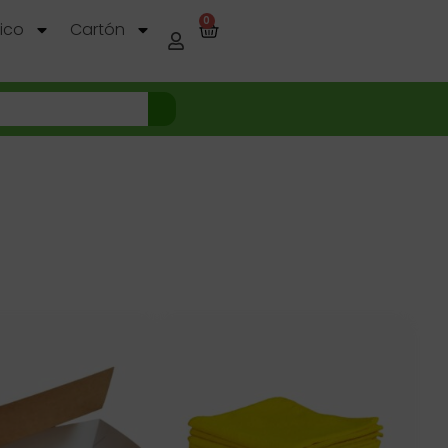
0
tico
Cartón