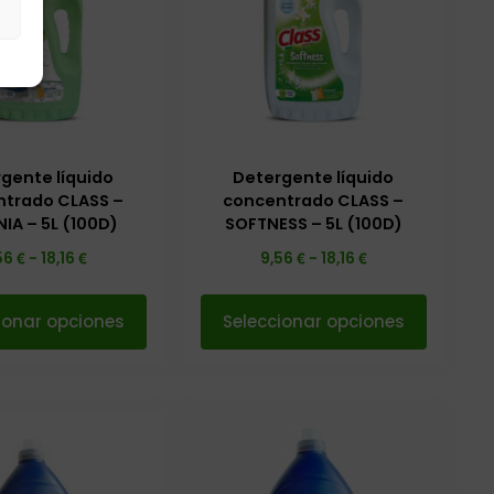
s
gente líquido
Detergente líquido
trado CLASS –
concentrado CLASS –
IA – 5L (100D)
SOFTNESS – 5L (100D)
€
€
€
€
56
-
18,16
9,56
-
18,16
ionar opciones
Seleccionar opciones