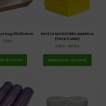
Hot Dog 20x10x4cm.
BAYETA MICROFIBRA AMARILLA
(PACK 5 UNID)
€
7,78
€
€
2,25
-
64,10
ir al carrito
Seleccionar opciones