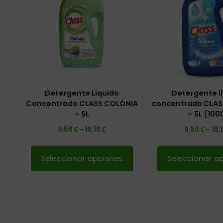
Detergente Líquido
Detergente l
Concentrado CLASS COLÓNIA
concentrado CLA
– 5L
– 5L (100
€
€
€
9,56
-
18,16
9,56
-
18,
Seleccionar opciones
Seleccionar o