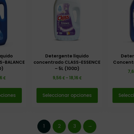
íquido
Detergente líquido
Deter
SS-BALANCE
concentrado CLASS-ESSENCE
Concent
D)
– 5L (100D)
7,
€
€
€
16
9,56
-
18,16
pciones
Seleccionar opciones
Selecc
→
1
2
3