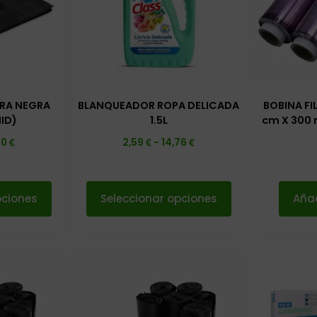
BRA NEGRA
BLANQUEADOR ROPA DELICADA
BOBINA FI
ID)
1.5L
cm X 300 
€
€
€
10
2,59
-
14,76
pciones
Seleccionar opciones
Añad