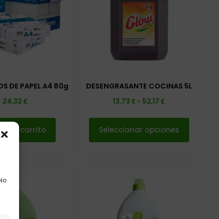
OS DE PAPEL A4 80g
DESENGRASANTE COCINAS 5L
€
€
€
24,32
13,73
-
52,17
ir al carrito
Seleccionar opciones
 No