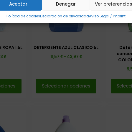
Aceptar
Denegar
Ver preferencia
Política de cookies
Declaración de privacidad
Aviso Legal / Imprint
 ROPA 1.5L
DETERGENTE AZUL CLASICO 5L
Deter
concen
€
€
€
23
11,57
-
43,97
COLON
9,
pciones
Seleccionar opciones
Selecc