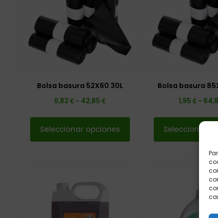
Bolsa basura 52X60 30L
Bolsa basura 85
€
€
€
0,82
-
42,85
1,95
-
64,
Seleccionar opciones
Seleccionar o
Par
coo
co
com
con
car