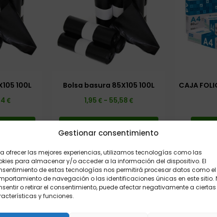
X105 100L
Bolsa basura 85X105 100L
CAJA FOLI
€
€
€
84
1,95
-
55,58
pciones
Seleccionar opciones
Añad
Gestionar consentimiento
a ofrecer las mejores experiencias, utilizamos tecnologías como las
kies para almacenar y/o acceder a la información del dispositivo. El
nsentimiento de estas tecnologías nos permitirá procesar datos como el
portamiento de navegación o las identificaciones únicas en este sitio.
sentir o retirar el consentimiento, puede afectar negativamente a ciertas
acterísticas y funciones.