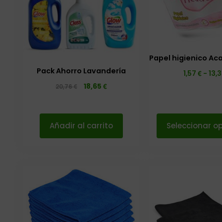
Papel higienico Acac
Pack Ahorro Lavandería
€
1,57
-
13,
€
18,65
€
20,76
Añadir al carrito
Seleccionar o